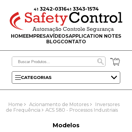
3242-0316
3343-1574
41
41
HOME
EMPRESA
VÍDEOS
APPLICATION NOTES
BLOG
CONTATO
CATEGORIAS
Home
Acionamento de Motores
Inversores
de Frequência
ACS 580 - Processos Industriais
Modelos