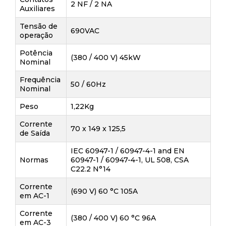
2 NF / 2 NA
Auxiliares
Tensão de
690VAC
operação
Potência
(380 / 400 V) 45kW
Nominal
Frequência
50 / 60Hz
Nominal
Peso
1,22Kg
Corrente
70 x 149 x 125,5
de Saída
IEC 60947-1 / 60947-4-1 and EN
Normas
60947-1 / 60947-4-1, UL 508, CSA
C22.2 N°14
Corrente
(690 V) 60 °C 105A
em AC-1
Corrente
(380 / 400 V) 60 °C 96A
em AC-3