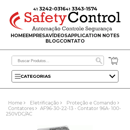
3242-0316
3343-1574
41
41
HOME
EMPRESA
VÍDEOS
APPLICATION NOTES
BLOG
CONTATO
CATEGORIAS
Home
Eletrificação
Proteção e Comando
Contatores
AF96-30-22-13 - Contator 96A- 100-
250VDC/AC