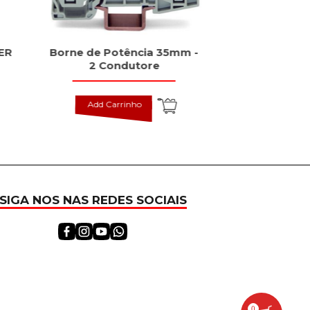
ER
Borne de Potência 35mm -
Fonte PRO
2 Condutore
Monofási
Add Carrinho
Add Carr
SIGA NOS NAS REDES SOCIAIS
0