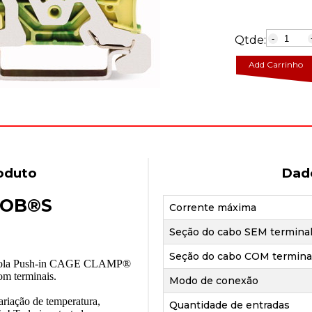
Qtde:
-
Add Carrinho
oduto
Dad
JOB®S
Corrente máxima
Seção do cabo SEM termina
Seção do cabo COM termina
 mola Push-in CAGE CLAMP®
com terminais.
Modo de conexão
iação de temperatura,
Quantidade de entradas