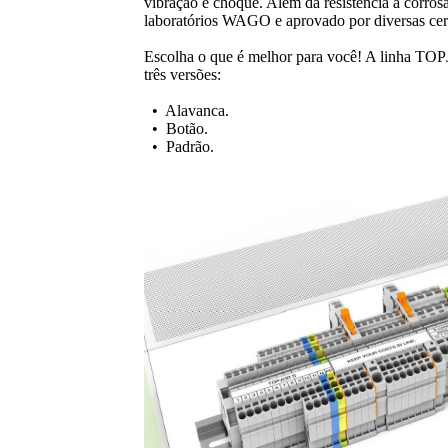
vibração e choque. Além da resistência a corros
laboratórios WAGO e aprovado por diversas cert
Escolha o que é melhor para você! A linha TO
três versões:
• Alavanca.
• Botão.
• Padrão.