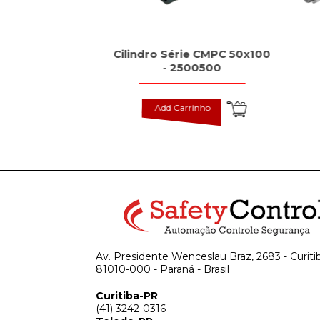
dutivos tipo
Cilindro Série CMPC 50x100
rd, BES
- 2500500
inho
Add Carrinho
Av. Presidente Wenceslau Braz, 2683 - Curiti
81010-000 - Paraná - Brasil
Curitiba-PR
(41) 3242-0316