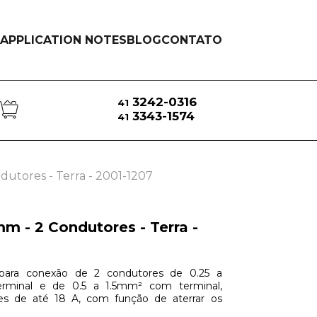
APPLICATION NOTES
BLOG
CONTATO
3242-0316
41
3343-1574
41
dutores - Terra - 2001-1207
mm - 2 Condutores - Terra -
para conexão de 2 condutores de 0.25 a
rminal e de 0.5 a 1.5mm² com terminal,
tes de até 18 A, com função de aterrar os