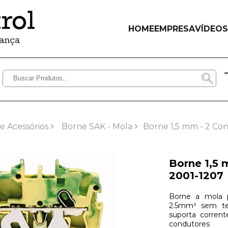
HOME
EMPRESA
VÍDEOS
e Acessórios
Borne SAK - Mola
Borne 1,5 mm - 2 Con
Borne 1,5 
2001-1207
Borne a mola 
2.5mm² sem te
suporta corren
condutores