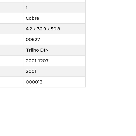
1
Cobre
4.2 x 32.9 x 50.8
00627
Trilho DIN
2001-1207
2001
000013