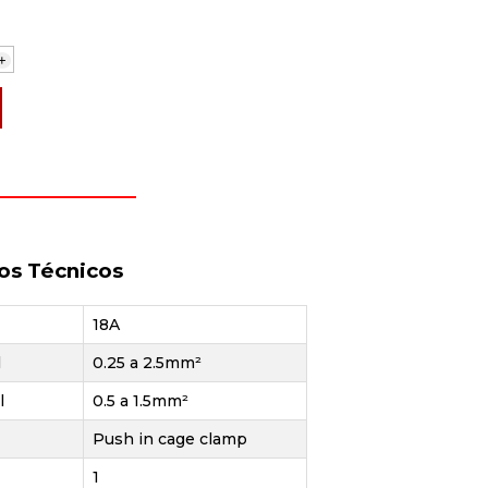
+
os Técnicos
18A
l
0.25 a 2.5mm²
l
0.5 a 1.5mm²
Push in cage clamp
1