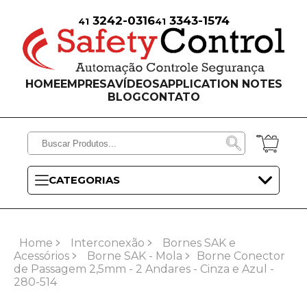
3242-0316
3343-1574
41
41
HOME
EMPRESA
VÍDEOS
APPLICATION NOTES
BLOG
CONTATO
CATEGORIAS
Home
Interconexão
Bornes SAK e
Acessórios
Borne SAK - Mola
Borne Conector
de Passagem 2,5mm - 2 Andares - Cinza e Azul -
280-514