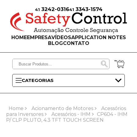
3242-0316
3343-1574
41
41
HOME
EMPRESA
VÍDEOS
APPLICATION NOTES
BLOG
CONTATO
CATEGORIAS
Home
Acionamento de Motores
Acessórios
para Inversores
Acessórios - IHM
CP604 - IHM
P/ CLP PLUTO, 4.3 TFT TOUCH SCREEN