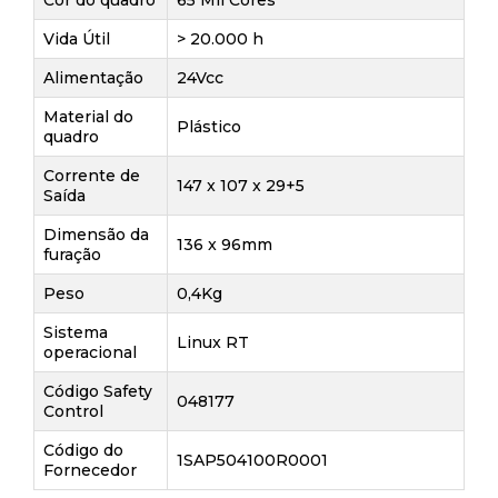
Cor do quadro
65 Mil Cores
Vida Útil
> 20.000 h
Alimentação
24Vcc
Material do
Plástico
quadro
Corrente de
147 x 107 x 29+5
Saída
Dimensão da
136 x 96mm
furação
Peso
0,4Kg
Sistema
Linux RT
operacional
Código Safety
048177
Control
Código do
1SAP504100R0001
Fornecedor