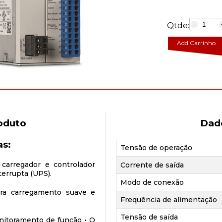
Qtde:
-
Add Carrinho
oduto
Dad
as:
Tensão de operação
carregador e controlador
Corrente de saída
terrupta (UPS).
Modo de conexão
ara carregamento suave e
Frequência de alimentação
Tensão de saída
nitoramento de função • O