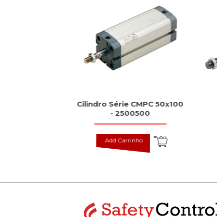
dutivos tipo
Cilindro Série CMPC 50x100
rd, BES
- 2500500
inho
Add Carrinho