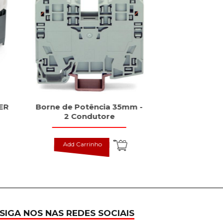
ER
Borne de Potência 35mm -
Fonte PRO
2 Condutore
Monofási
Add Carrinho
Add Carr
SIGA NOS NAS REDES SOCIAIS