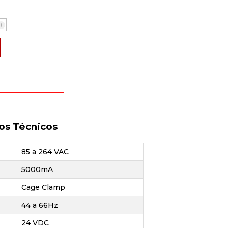
+
os Técnicos
85 a 264 VAC
5000mA
Cage Clamp
44 a 66Hz
24 VDC