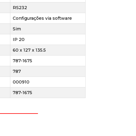
RS232
Configurações via software
Sim
IP 20
60 x 127 x 135.5
787-1675
787
000910
787-1675