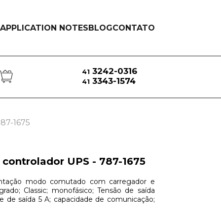
APPLICATION NOTES
BLOG
CONTATO
3242-0316
41
3343-1574
41
787-1675
controlador UPS - 787-1675
entação modo comutado com carregador e
egrado; Classic; monofásico; Tensão de saída
e de saída 5 A; capacidade de comunicação;