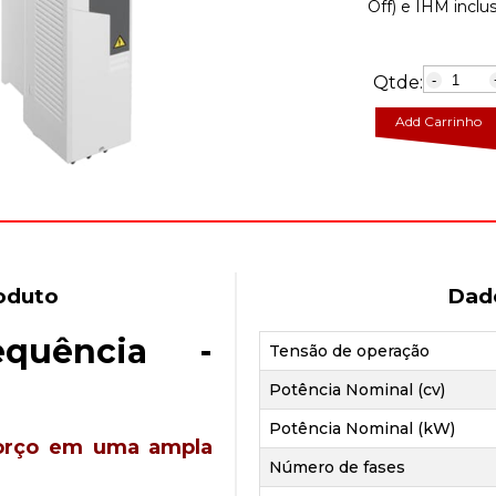
Off) e IHM inclu
Qtde:
-
Add Carrinho
oduto
Dad
equência -
Tensão de operação
Potência Nominal (cv)
Potência Nominal (kW)
forço em uma ampla
Número de fases