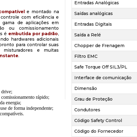
Entradas Analógicas
compatível
e montado na
Saídas analógicas
controle com eficiência e
a gama de aplicações em
Entradas Digitais
ação ou comissionamento
is é
embutida por padrão
,
Saída a Relé
ando hardwares adicionais
ronto para controlar suas
Chopper de Frenagem
s, misturadores e muitas
onstante
.
Filtro EMC
Safe Torque Off SIL3/PL
Interface de comunicação
Dimensão
 drive;
a comissionamento rápido;
Grau de Proteção
 da energia;
 use de forma independente;
Condutores
compatíveis.
Código Safety Control
Código do Fornecedor