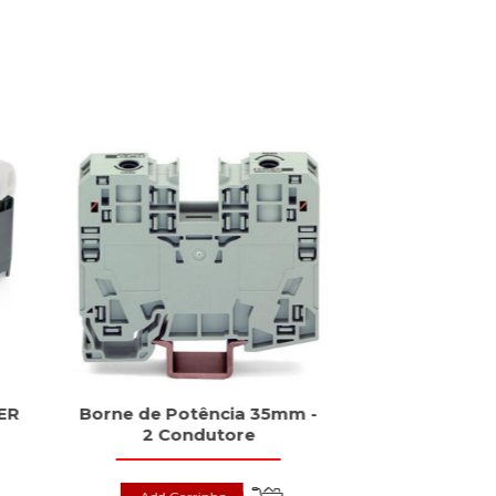
ER
Borne de Potência 35mm -
Fonte PRO
2 Condutore
Monofási