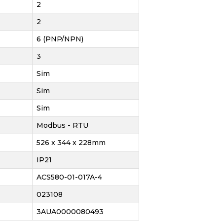
2
2
6 (PNP/NPN)
3
Sim
Sim
Sim
Modbus - RTU
526 x 344 x 228mm
IP21
ACS580-01-017A-4
023108
3AUA0000080493