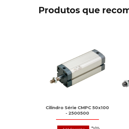
Produtos que reco
dutivos tipo
Cilindro Série CMPC 50x100
rd, BES
- 2500500