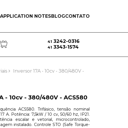
APPLICATION NOTES
BLOG
CONTATO
3242-0316
41
3343-1574
41
iais
Inversor 17A - 10cv - 380/480V -
7A - 10cv - 380/480V - ACS580
quência ACS580. Trifásico, tensão nominal
17 A. Potência: 7,5kW / 10 cv, 50/60 hz, IP21.
ência escalar e vetorial, microcontrolado,
agem instalado. Controle STO (Safe Torque-