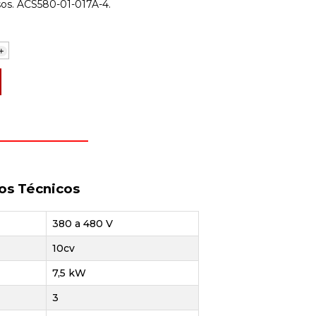
sos. ACS580-01-017A-4.
+
os Técnicos
380 a 480 V
10cv
7,5 kW
3