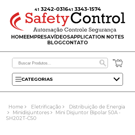
3242-0316
3343-1574
41
41
HOME
EMPRESA
VÍDEOS
APPLICATION NOTES
BLOG
CONTATO
CATEGORIAS
Home
Eletrificação
Distribuição de Energia
Minidisjuntores
Mini Disjuntor Bipolar 50A -
SH202T-C50