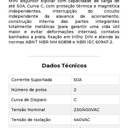
Mini disjuntor bipolar com capacidade de carga de
até 50A, Curva C, com proteção térmica e magnética
independentes, interrupção do circuito
independente da alavanca de acionamento,
construção interna das partes integrantes
totalmente metálicas (para garantir uma vida útil
maior e evitar deformações internas), contatos
banhados a prata, fixação em trilho DIN e atende às
normas ABNT NBR NM 60898 e NBR IEC 60947-2.
Dados Técnicos
Corrente Suportada
50A
Número de polos
2
Curva de Disparo
C
Tensão Nominal
230/400VAC
Tensão de Isolação
440VAC