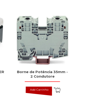
ER
Borne de Potência 35mm -
Fonte PRO
2 Condutore
Monofási
Add Carrinho
Add Carr