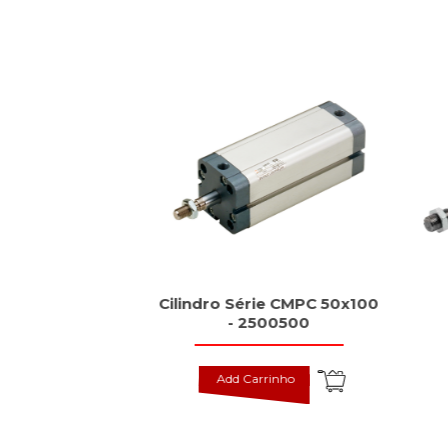
dutivos tipo
Cilindro Série CMPC 50x100
rd, BES
- 2500500
inho
Add Carrinho