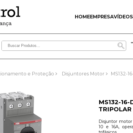
HOME
EMPRESA
VÍDEOS
cionamento e Proteção
Disjuntores Motor
MS132-1
MS132-16
TRIPOLAR 
Disjuntor motor
10 e 16A, oper
trifásicos.