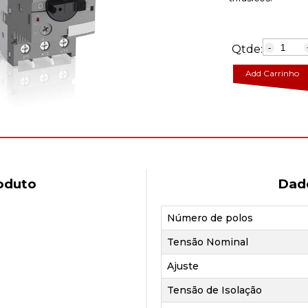
Qtde:
-
Add Carrinho
oduto
Dad
Número de polos
Tensão Nominal
Ajuste
Tensão de Isolação