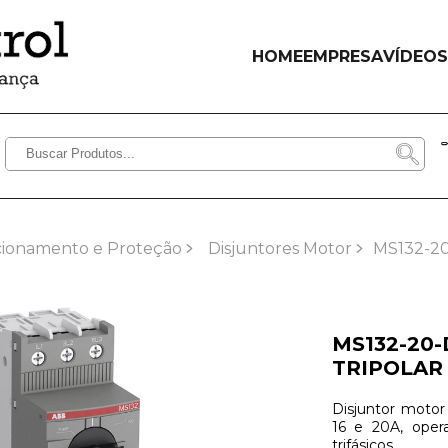
HOME
EMPRESA
VÍDEOS
cionamento e Proteção
Disjuntores Motor
MS132-2
MS132-20
TRIPOLAR 
Disjuntor motor
16 e 20A, oper
trifásicos.