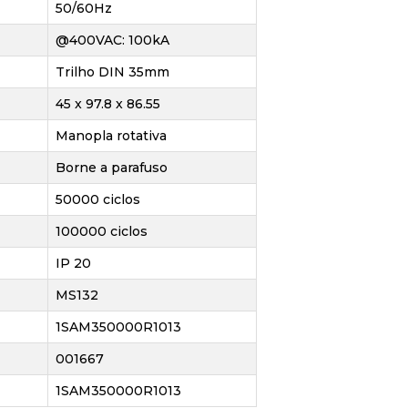
50/60Hz
@400VAC: 100kA
Trilho DIN 35mm
45 x 97.8 x 86.55
Manopla rotativa
Borne a parafuso
50000 ciclos
100000 ciclos
IP 20
MS132
1SAM350000R1013
001667
1SAM350000R1013