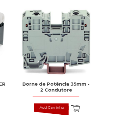
ER
Borne de Potência 35mm -
Fonte PRO
2 Condutore
Monofási
Add Carrinho
Add Carr