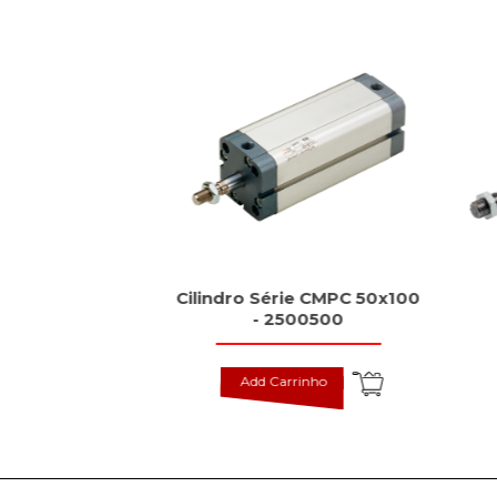
dutivos tipo
Cilindro Série CMPC 50x100
rd, BES
- 2500500
inho
Add Carrinho