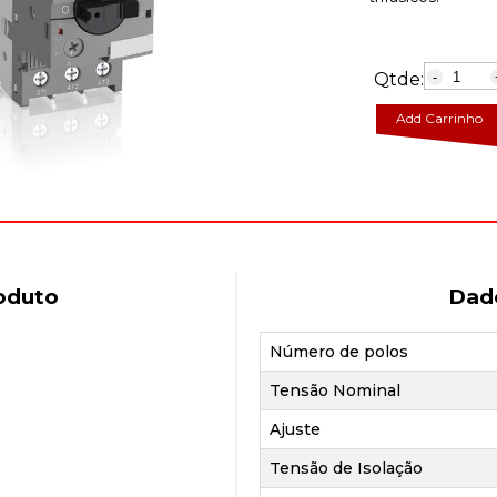
Qtde:
-
Add Carrinho
oduto
Dad
Número de polos
Tensão Nominal
Ajuste
Tensão de Isolação