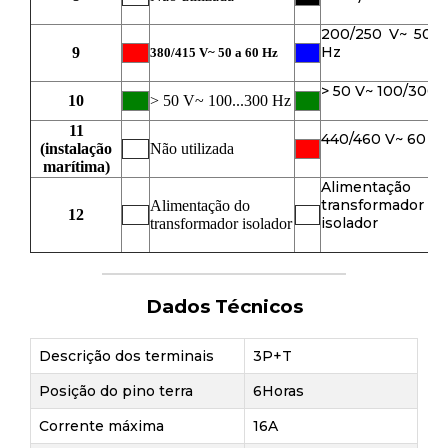
200/250 V~ 50 a
Hz
9
380/415 V~ 50 a 60 Hz
> 50 V~ 100/300 
10
> 50 V~ 100...300 Hz
11
440/460 V~ 60 H
(instalação
Não utilizada
marítima)
Alimentação
transformador
Alimentação do
12
isolador
transformador isolador
Dados Técnicos
Descrição dos terminais
3P+T
Posição do pino terra
6Horas
Corrente máxima
16A