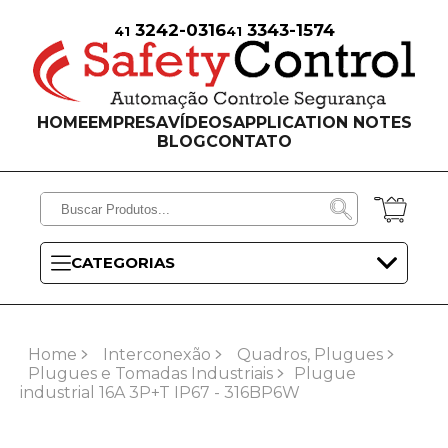
3242-0316
3343-1574
41
41
HOME
EMPRESA
VÍDEOS
APPLICATION NOTES
BLOG
CONTATO
CATEGORIAS
Home
Interconexão
Quadros, Plugues
Plugues e Tomadas Industriais
Plugue
industrial 16A 3P+T IP67 - 316BP6W