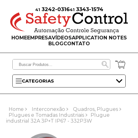
3242-0316
3343-1574
41
41
HOME
EMPRESA
VÍDEOS
APPLICATION NOTES
BLOG
CONTATO
CATEGORIAS
Home
Interconexão
Quadros, Plugues
Plugues e Tomadas Industriais
Plugue
industrial 32A 3P+T IP67 - 332P3W