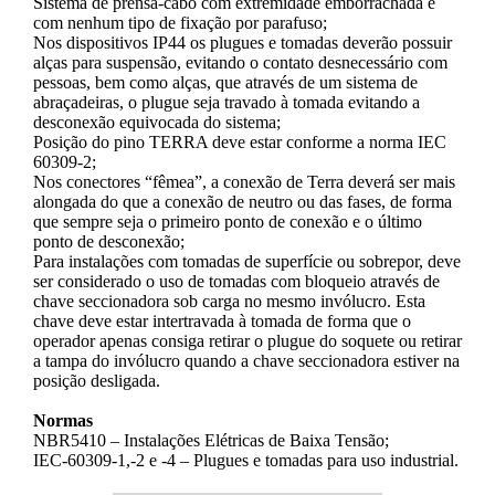
Sistema de prensa-cabo com extremidade emborrachada e
com nenhum tipo de fixação por parafuso;
Nos dispositivos IP44 os plugues e tomadas deverão possuir
alças para suspensão, evitando o contato desnecessário com
pessoas, bem como alças, que através de um sistema de
abraçadeiras, o plugue seja travado à tomada evitando a
desconexão equivocada do sistema;
Posição do pino TERRA deve estar conforme a norma IEC
60309-2;
Nos conectores “fêmea”, a conexão de Terra deverá ser mais
alongada do que a conexão de neutro ou das fases, de forma
que sempre seja o primeiro ponto de conexão e o último
ponto de desconexão;
Para instalações com tomadas de superfície ou sobrepor, deve
ser considerado o uso de tomadas com bloqueio através de
chave seccionadora sob carga no mesmo invólucro. Esta
chave deve estar intertravada à tomada de forma que o
operador apenas consiga retirar o plugue do soquete ou retirar
a tampa do invólucro quando a chave seccionadora estiver na
posição desligada.
Normas
NBR5410 – Instalações Elétricas de Baixa Tensão;
IEC-60309-1,-2 e -4 – Plugues e tomadas para uso industrial.