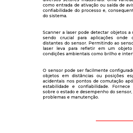
como entrada de ativação ou saída de aviso
confiabilidade do processo e, consequen
do sistema.
Scanner a laser pode detectar objetos a u
sendo crucial para aplicações onde
distantes do sensor. Permitindo ao sens
laser leva para refletir em um objeto
condições ambientais como brilho e inter
O sensor pode ser facilmente configurado
objetos em distâncias ou posições esp
acidentais nos pontos de comutação após
estabilidade e confiabilidade. Fornece
sobre o estado e desempenho do sensor, 
problemas e manutenção.