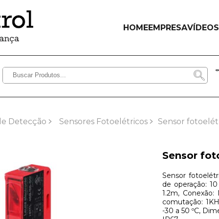
HOME
EMPRESA
VÍDEOS
de Detecção
Sensores Fotoelétricos
Sensor fotoelét
Sensor fot
Sensor fotoelét
de operação: 1
1.2m, Conexão: 
comutação: 1KH
-30 a 50 ºC, Dim