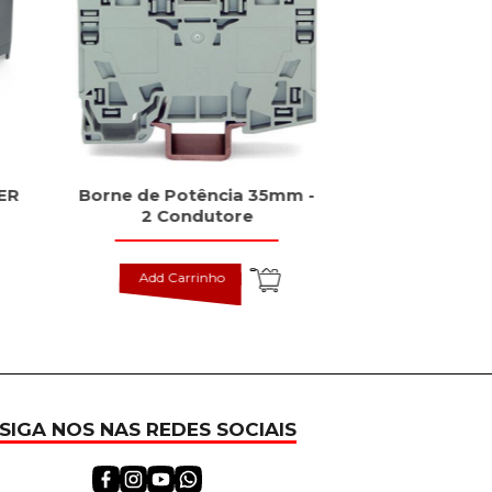
ER
Borne de Potência 35mm -
Fonte PRO
2 Condutore
Monofási
Add Carrinho
Add Carr
SIGA NOS NAS REDES SOCIAIS