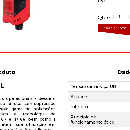
IP67
Qtde:
-
Add Carrinho
oduto
Dad
TL
Tensão de serviço UB
Alcance
os operacionais - desde o
ensor difuso com supressão
Interface
mpla gama de aplicações
stica e tecnologia de
Princípio de
 67 e IP 66, bem como a
funcionamento ótico
mitem sua utilização em
ade de funções adicionais,