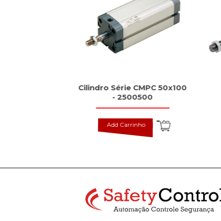
dutivos tipo
Cilindro Série CMPC 50x100
rd, BES
- 2500500
inho
Add Carrinho