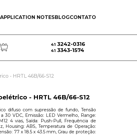
APPLICATION NOTES
BLOG
CONTATO
3242-0316
41
3343-1574
41
rico - HRTL 46B/66-S12
oelétrico - HRTL 46B/66-S12
rico difuso com supressão de fundo, Tensão
0 a 30 VDC, Emissão: LED Vermelho, Range:
M12 4 vias, Saída: Push-Pull, Frequência de
z, Housing: ABS, Temperatura de Operação:
ensão: 77 x 18.5 x 43.5 mm, Grau de proteção: