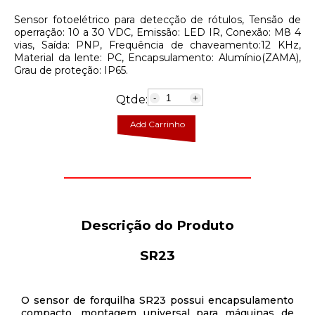
Sensor fotoelétrico para detecção de rótulos, Tensão de
operração: 10 a 30 VDC, Emissão: LED IR, Conexão: M8 4
vias, Saída: PNP, Frequência de chaveamento:12 KHz,
Material da lente: PC, Encapsulamento: Alumínio(ZAMA),
Grau de proteção: IP65.
Qtde:
-
+
Add Carrinho
Descrição do Produto
SR23
O sensor de forquilha SR23 possui encapsulamento
compacto, montagem universal para máquinas de