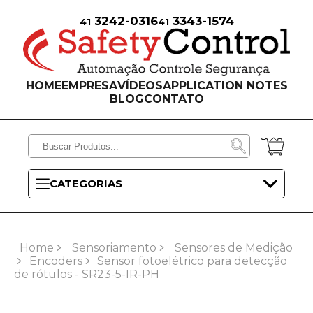
3242-0316
3343-1574
41
41
HOME
EMPRESA
VÍDEOS
APPLICATION NOTES
BLOG
CONTATO
CATEGORIAS
Home
Sensoriamento
Sensores de Medição
Encoders
Sensor fotoelétrico para detecção
de rótulos - SR23-5-IR-PH