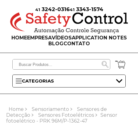
3242-0316
3343-1574
41
41
HOME
EMPRESA
VÍDEOS
APPLICATION NOTES
BLOG
CONTATO
CATEGORIAS
Home
Sensoriamento
Sensores de
Detecção
Sensores Fotoelétricos
Sensor
fotoelétrico - PRK 96M/P-1362-47