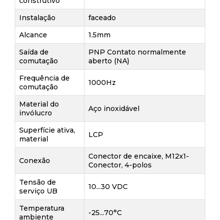
construtivo
Instalação
faceado
Alcance
1.5mm
Saída de
PNP Contato normalmente
comutação
aberto (NA)
Frequência de
1000Hz
comutação
Material do
Aço inoxidável
invólucro
Superfície ativa,
LCP
material
Conector de encaixe, M12x1-
Conexão
Conector, 4-polos
Tensão de
10...30 VDC
serviço UB
Temperatura
-25...70°C
ambiente