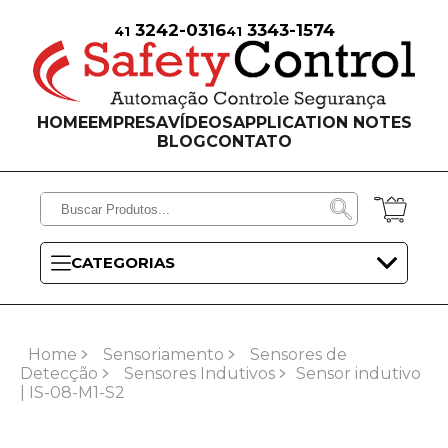
3242-0316
3343-1574
41
41
HOME
EMPRESA
VÍDEOS
APPLICATION NOTES
BLOG
CONTATO
CATEGORIAS
Home
Sensoriamento
Sensores de
Detecção
Sensores Indutivos
Sensor indutivo
| IS-08-M1-S2