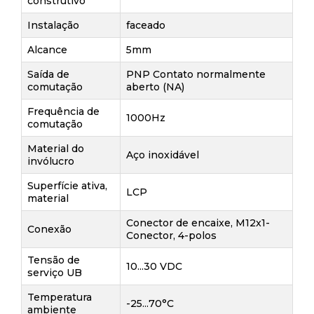
construtivo
Instalação
faceado
Alcance
5mm
Saída de
PNP Contato normalmente
comutação
aberto (NA)
Frequência de
1000Hz
comutação
Material do
Aço inoxidável
invólucro
Superfície ativa,
LCP
material
Conector de encaixe, M12x1-
Conexão
Conector, 4-polos
Tensão de
10...30 VDC
serviço UB
Temperatura
-25...70°C
ambiente