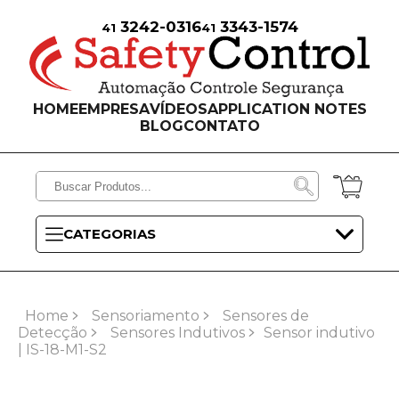
3242-0316
3343-1574
41
41
HOME
EMPRESA
VÍDEOS
APPLICATION NOTES
BLOG
CONTATO
CATEGORIAS
Home
Sensoriamento
Sensores de
Detecção
Sensores Indutivos
Sensor indutivo
| IS-18-M1-S2