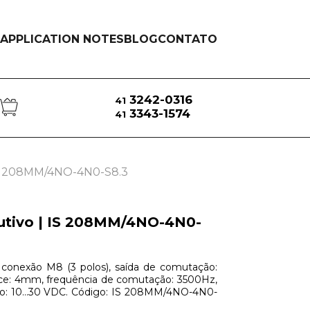
APPLICATION NOTES
BLOG
CONTATO
3242-0316
41
3343-1574
41
 IS 208MM/4NO-4N0-S8.3
utivo | IS 208MM/4NO-4N0-
, conexão M8 (3 polos), saída de comutação:
ce: 4mm, frequência de comutação: 3500Hz,
ço: 10...30 VDC. Código: IS 208MM/4NO-4N0-