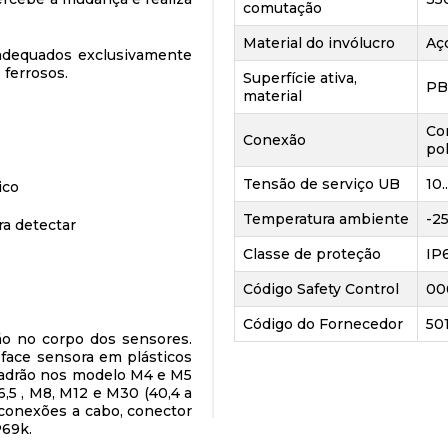
comutação
Material do invólucro
Aç
 adequados exclusivamente
 ferrosos.
Superfície ativa,
PB
material
Co
Conexão
po
Tensão de serviço UB
10.
ico
Temperatura ambiente
-25
a detectar
Classe de proteção
IP
Código Safety Control
00
Código do Fornecedor
50
ão no corpo dos sensores.
face sensora em plásticos
drão nos modelo M4 e M5
,5 , M8, M12 e M30 (40,4 a
conexões a cabo, conector
P69k.