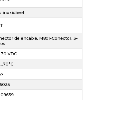
o inoxidável
T
nector de encaixe, M8x1-Conector, 3-
los
..30 VDC
...70°C
67
6035
109659