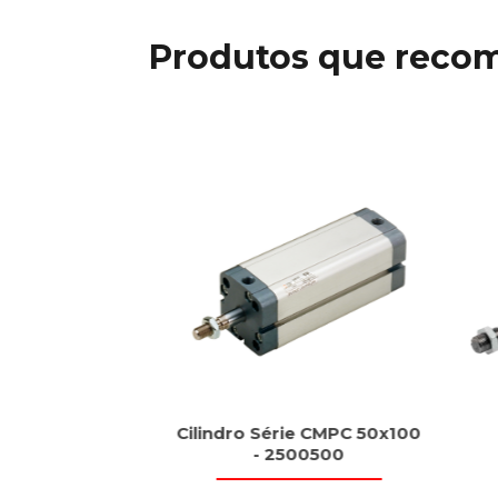
Produtos que reco
dutivos tipo
Cilindro Série CMPC 50x100
rd, BES
- 2500500