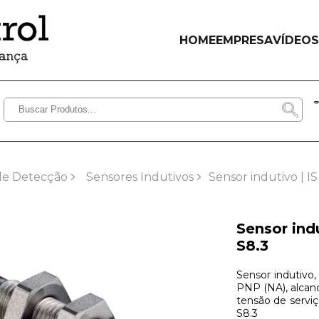
HOME
EMPRESA
VÍDEOS
de Detecção
Sensores Indutivos
Sensor indutivo |
Sensor ind
S8.3
Sensor indutivo
PNP (NA), alcan
tensão de servi
S8.3