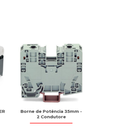
ER
Borne de Potência 35mm -
Fonte PRO
2 Condutore
Monofási