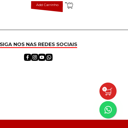
Add Carrinho
Add Carr
SIGA NOS NAS REDES SOCIAIS
0