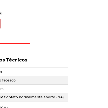
+
os Técnicos
x1
o faceado
mm
P Contato normalmente aberto (NA)
00Hz