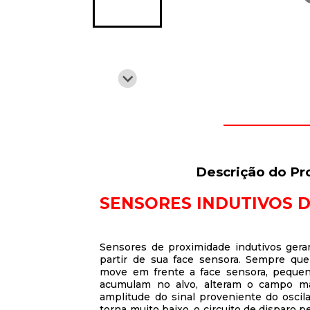
Descrição do Pr
SENSORES INDUTIVOS 
Sensores de proximidade indutivos ge
partir de sua face sensora. Sempre qu
move em frente a face sensora, pequen
acumulam no alvo, alteram o campo ma
amplitude do sinal proveniente do oscil
torna muito baixo, o circuito de disparo 