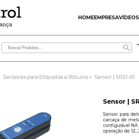
HOME
EMPRESA
VÍDEOS
Sensores para Etiquetas e Rótulos
Sensor | SR21-IR
Sensor | S
Sensor para det
carcaça de met
configurável NA
operação de 12..