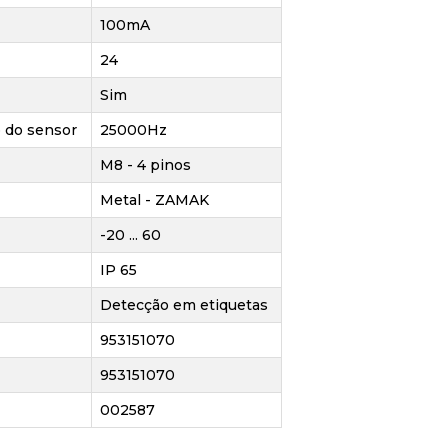
100mA
24
Sim
 do sensor
25000Hz
M8 - 4 pinos
Metal - ZAMAK
-20 ... 60
IP 65
Detecção em etiquetas
953151070
953151070
002587