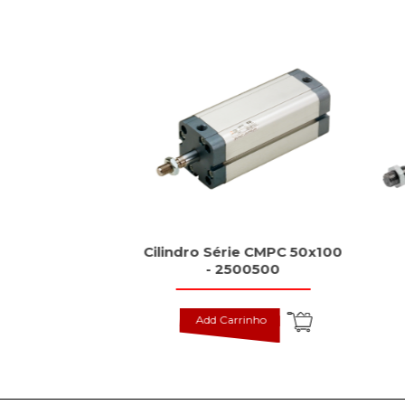
dutivos tipo
Cilindro Série CMPC 50x100
rd, BES
- 2500500
inho
Add Carrinho