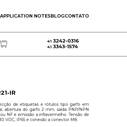
APPLICATION NOTES
BLOG
CONTATO
3242-0316
41
3343-1574
41
R21-IR
ecção de etiquetas e rótulos tipo garfo em
al, abertura do garfo 2 mm, saída PNP/NPN
 ou NF e emissão a infravermelho. Tensão de
.30 VDC, IP65 e conexão a conector M8.