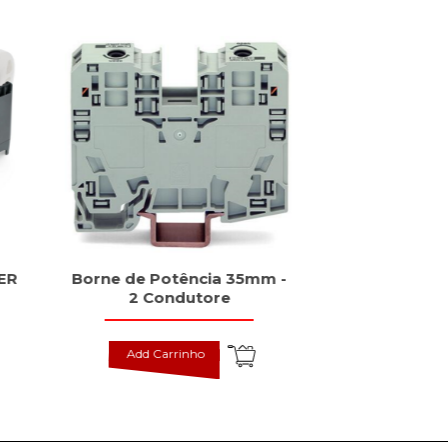
ER
Borne de Potência 35mm -
Fonte PRO
2 Condutore
Monofási
Add Carrinho
Add Carr