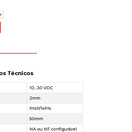
+
os Técnicos
10...30 VDC
2mm
PNP/NPN
50mm
NA ou NF configurável