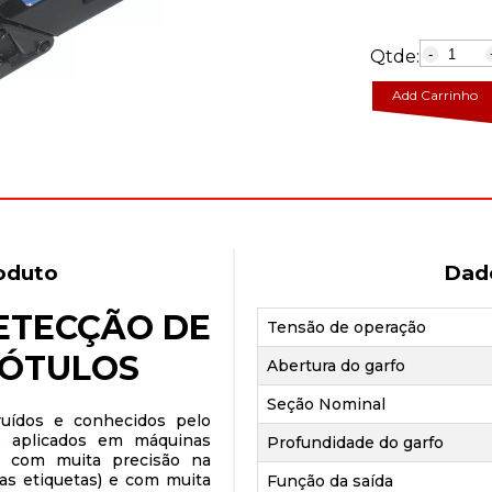
Qtde:
-
Add Carrinho
oduto
Dad
ETECÇÃO DE
Tensão de operação
RÓTULOS
Abertura do garfo
Seção Nominal
ruídos e conhecidos pelo
te aplicados em máquinas
Profundidade do garfo
m com muita precisão na
as etiquetas) e com muita
Função da saída