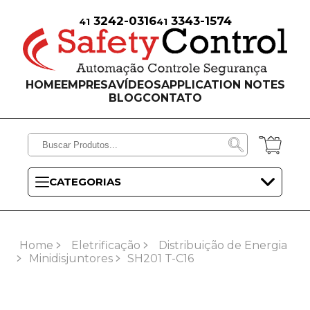
3242-0316
3343-1574
41
41
HOME
EMPRESA
VÍDEOS
APPLICATION NOTES
BLOG
CONTATO
CATEGORIAS
Home
Eletrificação
Distribuição de Energia
Minidisjuntores
SH201 T-C16