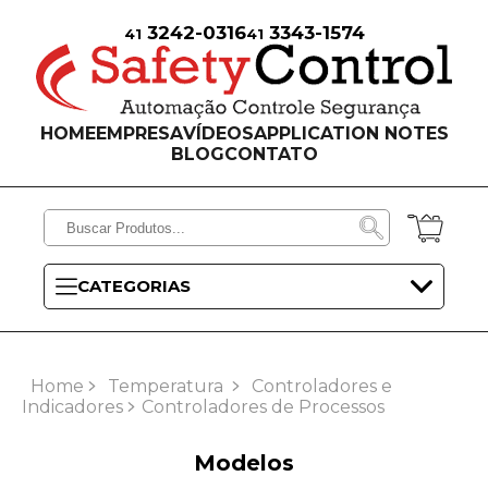
3242-0316
3343-1574
41
41
HOME
EMPRESA
VÍDEOS
APPLICATION NOTES
BLOG
CONTATO
CATEGORIAS
Home
Temperatura
Controladores e
Indicadores
Controladores de Processos
Modelos