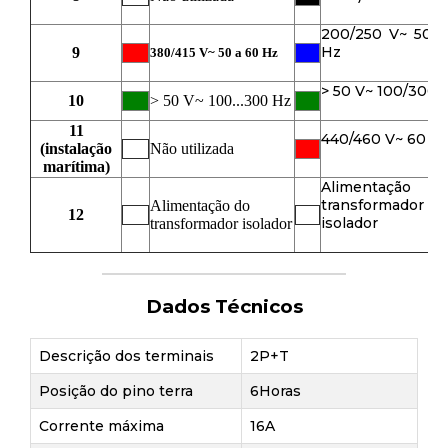
200/250 V~ 50 a
Hz
9
380/415 V~ 50 a 60 Hz
> 50 V~ 100/300 
10
> 50 V~ 100...300 Hz
11
440/460 V~ 60 H
(instalação
Não utilizada
marítima)
Alimentação
transformador
Alimentação do
12
isolador
transformador isolador
Dados Técnicos
Descrição dos terminais
2P+T
Posição do pino terra
6Horas
Corrente máxima
16A