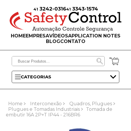
3242-0316
3343-1574
41
41
HOME
EMPRESA
VÍDEOS
APPLICATION NOTES
BLOG
CONTATO
CATEGORIAS
Home
Interconexão
Quadros, Plugues
Plugues e Tomadas Industriais
Tomada de
embutir 16A 2P+T IP44 - 216BR6