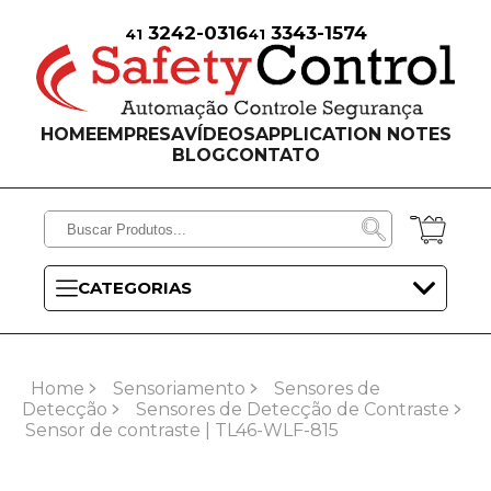
3242-0316
3343-1574
41
41
HOME
EMPRESA
VÍDEOS
APPLICATION NOTES
BLOG
CONTATO
CATEGORIAS
Home
Sensoriamento
Sensores de
Detecção
Sensores de Detecção de Contraste
Sensor de contraste | TL46-WLF-815