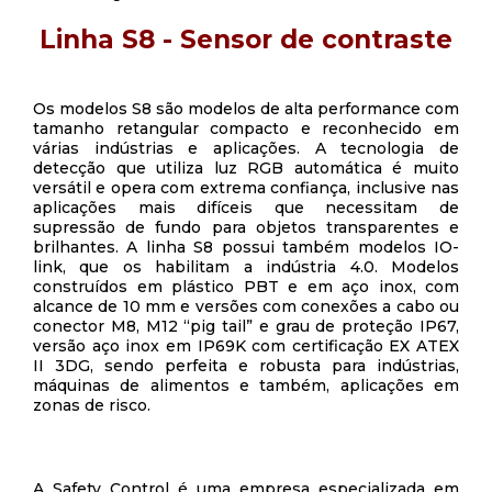
Linha S8 - Sensor de contraste
Os modelos S8 são modelos de alta performance com
tamanho retangular compacto e reconhecido em
várias indústrias e aplicações. A tecnologia de
detecção que utiliza luz RGB automática é muito
versátil e opera com extrema confiança, inclusive nas
aplicações mais difíceis que necessitam de
supressão de fundo para objetos transparentes e
brilhantes. A linha S8 possui também modelos IO-
link, que os habilitam a indústria 4.0. Modelos
construídos em plástico PBT e em aço inox, com
alcance de 10 mm e versões com conexões a cabo ou
conector M8, M12 “pig tail” e grau de proteção IP67,
versão aço inox em IP69K com certificação EX ATEX
II 3DG, sendo perfeita e robusta para indústrias,
máquinas de alimentos e também, aplicações em
zonas de risco.
A Safety Control é uma empresa especializada em